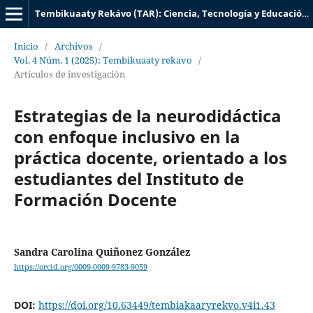
Tembikuaaty Rekávo (TAR): Ciencia, Tecnología y Educación UTIC
Inicio
/
Archivos
/
Vol. 4 Núm. 1 (2025): Tembikuaaty rekavo
/
Artículos de investigación
Estrategias de la neurodidáctica
con enfoque inclusivo en la
práctica docente, orientado a los
estudiantes del Instituto de
Formación Docente
Sandra Carolina Quiñonez González
https://orcid.org/0009-0009-9783-9059
DOI:
https://doi.org/10.63449/tembiakaaryrekvo.v4i1.43