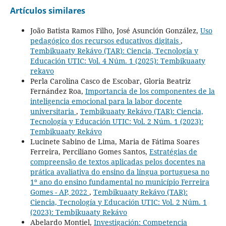
Artículos similares
João Batista Ramos Filho, José Asunción González,
Uso
pedagógico dos recursos educativos digitais
,
Tembikuaaty Rekávo (TAR): Ciencia, Tecnología y
Educación UTIC: Vol. 4 Núm. 1 (2025): Tembikuaaty
rekavo
Perla Carolina Casco de Escobar, Gloria Beatriz
Fernández Roa,
Importancia de los componentes de la
inteligencia emocional para la labor docente
universitaria
,
Tembikuaaty Rekávo (TAR): Ciencia,
Tecnología y Educación UTIC: Vol. 2 Núm. 1 (2023):
Tembikuaaty Rekávo
Lucinete Sabino de Lima, Maria de Fátima Soares
Ferreira, Perciliano Gomes Santos,
Estratégias de
compreensão de textos aplicadas pelos docentes na
prática avaliativa do ensino da língua portuguesa no
1º ano do ensino fundamental no município Ferreira
Gomes - AP, 2022
,
Tembikuaaty Rekávo (TAR):
Ciencia, Tecnología y Educación UTIC: Vol. 2 Núm. 1
(2023): Tembikuaaty Rekávo
Abelardo Montiel,
Investigación: Competencia