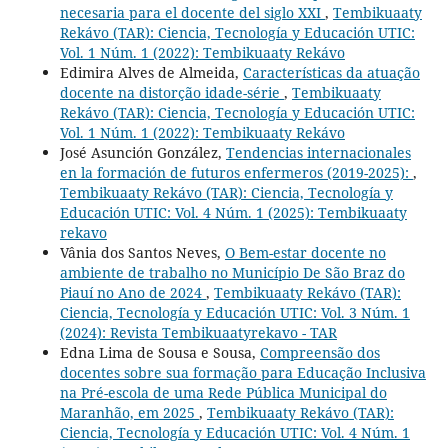
necesaria para el docente del siglo XXI
,
Tembikuaaty
Rekávo (TAR): Ciencia, Tecnología y Educación UTIC:
Vol. 1 Núm. 1 (2022): Tembikuaaty Rekávo
Edimira Alves de Almeida,
Características da atuação
docente na distorção idade-série
,
Tembikuaaty
Rekávo (TAR): Ciencia, Tecnología y Educación UTIC:
Vol. 1 Núm. 1 (2022): Tembikuaaty Rekávo
José Asunción González,
Tendencias internacionales
en la formación de futuros enfermeros (2019-2025):
,
Tembikuaaty Rekávo (TAR): Ciencia, Tecnología y
Educación UTIC: Vol. 4 Núm. 1 (2025): Tembikuaaty
rekavo
Vânia dos Santos Neves,
O Bem-estar docente no
ambiente de trabalho no Município De São Braz do
Piauí no Ano de 2024
,
Tembikuaaty Rekávo (TAR):
Ciencia, Tecnología y Educación UTIC: Vol. 3 Núm. 1
(2024): Revista Tembikuaatyrekavo - TAR
Edna Lima de Sousa e Sousa,
Compreensão dos
docentes sobre sua formação para Educação Inclusiva
na Pré-escola de uma Rede Pública Municipal do
Maranhão, em 2025
,
Tembikuaaty Rekávo (TAR):
Ciencia, Tecnología y Educación UTIC: Vol. 4 Núm. 1