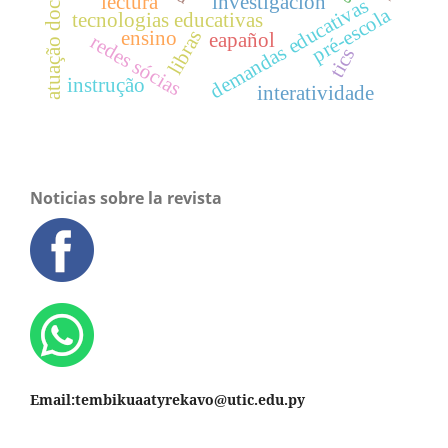
atuação docente
lectura
investigación
demandas educativas
pré-escola
tecnologias educativas
libras
ensino
eapañol
redes sócias
tics
instrução
interatividade
Noticias sobre la revista
Email:tembikuaatyrekavo@utic.edu.py