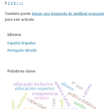
1
2
3
4
>
>>
También puede
Iniciar una búsqueda de similitud avanzada
para este artículo.
Idioma
Español (España)
Português (Brasil)
Palabras clave
9º ano
américa latina
alunos
educação inclusiva
valores
educación superior
prática didática
competencia
escritura
cerebro
capacidad
cine
web
surdos