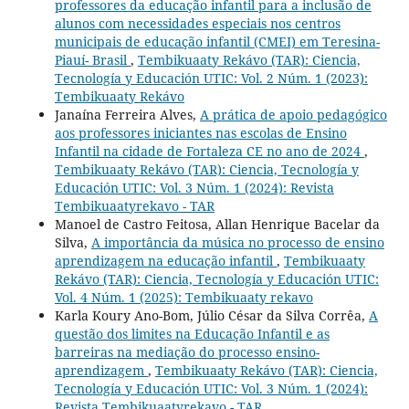
professores da educação infantil para a inclusão de
alunos com necessidades especiais nos centros
municipais de educação infantil (CMEI) em Teresina-
Piauí- Brasil
,
Tembikuaaty Rekávo (TAR): Ciencia,
Tecnología y Educación UTIC: Vol. 2 Núm. 1 (2023):
Tembikuaaty Rekávo
Janaína Ferreira Alves,
A prática de apoio pedagógico
aos professores iniciantes nas escolas de Ensino
Infantil na cidade de Fortaleza CE no ano de 2024
,
Tembikuaaty Rekávo (TAR): Ciencia, Tecnología y
Educación UTIC: Vol. 3 Núm. 1 (2024): Revista
Tembikuaatyrekavo - TAR
Manoel de Castro Feitosa, Allan Henrique Bacelar da
Silva,
A importância da música no processo de ensino
aprendizagem na educação infantil
,
Tembikuaaty
Rekávo (TAR): Ciencia, Tecnología y Educación UTIC:
Vol. 4 Núm. 1 (2025): Tembikuaaty rekavo
Karla Koury Ano-Bom, Júlio César da Silva Corrêa,
A
questão dos limites na Educação Infantil e as
barreiras na mediação do processo ensino-
aprendizagem
,
Tembikuaaty Rekávo (TAR): Ciencia,
Tecnología y Educación UTIC: Vol. 3 Núm. 1 (2024):
Revista Tembikuaatyrekavo - TAR