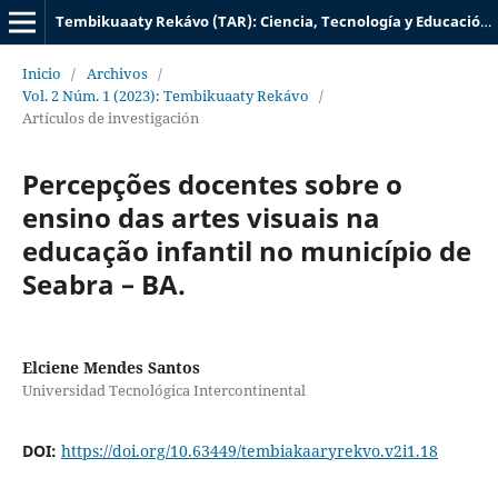
Tembikuaaty Rekávo (TAR): Ciencia, Tecnología y Educación UTIC
Inicio
/
Archivos
/
Vol. 2 Núm. 1 (2023): Tembikuaaty Rekávo
/
Artículos de investigación
Percepções docentes sobre o
ensino das artes visuais na
educação infantil no município de
Seabra – BA.
Elciene Mendes Santos
Universidad Tecnológica Intercontinental
DOI:
https://doi.org/10.63449/tembiakaaryrekvo.v2i1.18