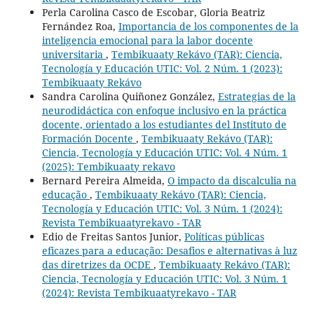
Perla Carolina Casco de Escobar, Gloria Beatriz
Fernández Roa,
Importancia de los componentes de la
inteligencia emocional para la labor docente
universitaria
,
Tembikuaaty Rekávo (TAR): Ciencia,
Tecnología y Educación UTIC: Vol. 2 Núm. 1 (2023):
Tembikuaaty Rekávo
Sandra Carolina Quiñonez González,
Estrategias de la
neurodidáctica con enfoque inclusivo en la práctica
docente, orientado a los estudiantes del Instituto de
Formación Docente
,
Tembikuaaty Rekávo (TAR):
Ciencia, Tecnología y Educación UTIC: Vol. 4 Núm. 1
(2025): Tembikuaaty rekavo
Bernard Pereira Almeida,
O impacto da discalculia na
educação
,
Tembikuaaty Rekávo (TAR): Ciencia,
Tecnología y Educación UTIC: Vol. 3 Núm. 1 (2024):
Revista Tembikuaatyrekavo - TAR
Edio de Freitas Santos Junior,
Políticas públicas
eficazes para a educação: Desafios e alternativas à luz
das diretrizes da OCDE
,
Tembikuaaty Rekávo (TAR):
Ciencia, Tecnología y Educación UTIC: Vol. 3 Núm. 1
(2024): Revista Tembikuaatyrekavo - TAR