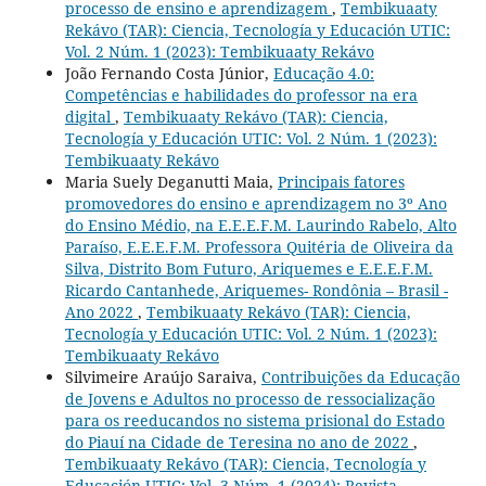
processo de ensino e aprendizagem
,
Tembikuaaty
Rekávo (TAR): Ciencia, Tecnología y Educación UTIC:
Vol. 2 Núm. 1 (2023): Tembikuaaty Rekávo
João Fernando Costa Júnior,
Educação 4.0:
Competências e habilidades do professor na era
digital
,
Tembikuaaty Rekávo (TAR): Ciencia,
Tecnología y Educación UTIC: Vol. 2 Núm. 1 (2023):
Tembikuaaty Rekávo
Maria Suely Deganutti Maia,
Principais fatores
promovedores do ensino e aprendizagem no 3º Ano
do Ensino Médio, na E.E.E.F.M. Laurindo Rabelo, Alto
Paraíso, E.E.E.F.M. Professora Quitéria de Oliveira da
Silva, Distrito Bom Futuro, Ariquemes e E.E.E.F.M.
Ricardo Cantanhede, Ariquemes- Rondônia – Brasil -
Ano 2022
,
Tembikuaaty Rekávo (TAR): Ciencia,
Tecnología y Educación UTIC: Vol. 2 Núm. 1 (2023):
Tembikuaaty Rekávo
Silvimeire Araújo Saraiva,
Contribuições da Educação
de Jovens e Adultos no processo de ressocialização
para os reeducandos no sistema prisional do Estado
do Piauí na Cidade de Teresina no ano de 2022
,
Tembikuaaty Rekávo (TAR): Ciencia, Tecnología y
Educación UTIC: Vol. 3 Núm. 1 (2024): Revista