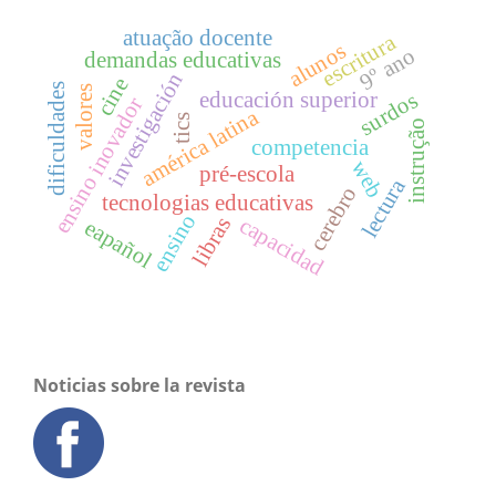
atuação docente
escritura
alunos
9º ano
demandas educativas
investigación
cine
dificuldades
valores
educación superior
surdos
ensino inovador
américa latina
tics
instrução
competencia
web
pré-escola
lectura
cerebro
tecnologias educativas
ensino
libras
capacidad
eapañol
Noticias sobre la revista