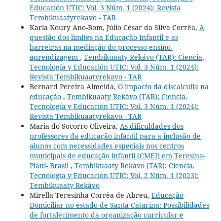
Educación UTIC: Vol. 3 Núm. 1 (2024): Revista
Tembikuaatyrekavo - TAR
Karla Koury Ano-Bom, Júlio César da Silva Corrêa,
A
questão dos limites na Educação Infantil e as
barreiras na mediação do processo ensino-
aprendizagem
,
Tembikuaaty Rekávo (TAR): Ciencia,
Tecnología y Educación UTIC: Vol. 3 Núm. 1 (2024):
Revista Tembikuaatyrekavo - TAR
Bernard Pereira Almeida,
O impacto da discalculia na
educação
,
Tembikuaaty Rekávo (TAR): Ciencia,
Tecnología y Educación UTIC: Vol. 3 Núm. 1 (2024):
Revista Tembikuaatyrekavo - TAR
Maria do Socorro Oliveira,
As dificuldades dos
professores da educação infantil para a inclusão de
alunos com necessidades especiais nos centros
municipais de educação infantil (CMEI) em Teresina-
Piauí- Brasil
,
Tembikuaaty Rekávo (TAR): Ciencia,
Tecnología y Educación UTIC: Vol. 2 Núm. 1 (2023):
Tembikuaaty Rekávo
Mirella Teresinha Corrêa de Abreu,
Educação
Domiciliar no estado de Santa Catarina: Possibilidades
de fortalecimento da organização curricular e