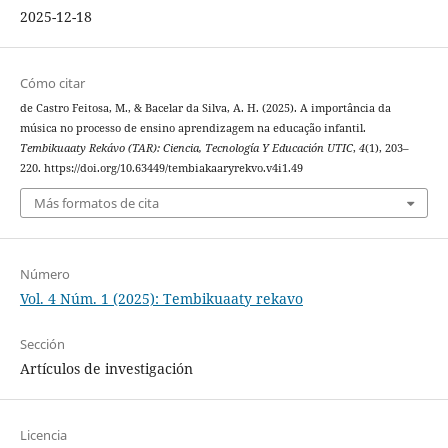
2025-12-18
Cómo citar
de Castro Feitosa, M., & Bacelar da Silva, A. H. (2025). A importância da
música no processo de ensino aprendizagem na educação infantil.
Tembikuaaty Rekávo (TAR): Ciencia, Tecnología Y Educación UTIC
,
4
(1), 203–
220. https://doi.org/10.63449/tembiakaaryrekvo.v4i1.49
Más formatos de cita
Número
Vol. 4 Núm. 1 (2025): Tembikuaaty rekavo
Sección
Artículos de investigación
Licencia