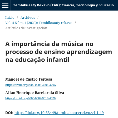
Tembikuaaty Rekávo (TAR): Ciencia, Tecnología y Educación UTIC
Inicio
/
Archivos
/
Vol. 4 Núm. 1 (2025): Tembikuaaty rekavo
/
Artículos de investigación
A importância da música no
processo de ensino aprendizagem
na educação infantil
Manoel de Castro Feitosa
https://orcid.org/0009-0005-3205-370X
Allan Henrique Bacelar da Silva
https://orcid.org/0000-0002-9018-4020
DOI:
https://doi.org/10.63449/tembiakaaryrekvo.v4i1.49