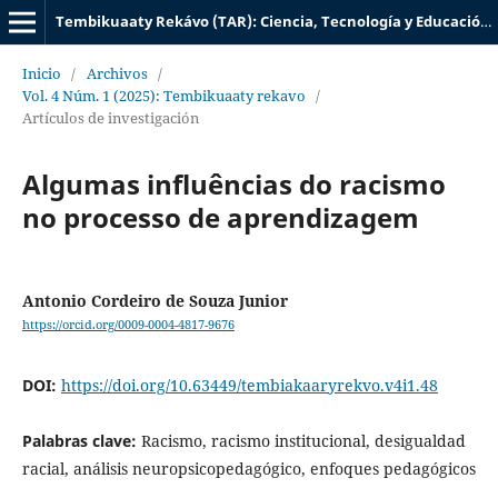
Tembikuaaty Rekávo (TAR): Ciencia, Tecnología y Educación UTIC
Inicio
/
Archivos
/
Vol. 4 Núm. 1 (2025): Tembikuaaty rekavo
/
Artículos de investigación
Algumas influências do racismo
no processo de aprendizagem
Antonio Cordeiro de Souza Junior
https://orcid.org/0009-0004-4817-9676
DOI:
https://doi.org/10.63449/tembiakaaryrekvo.v4i1.48
Palabras clave:
Racismo, racismo institucional, desigualdad
racial, análisis neuropsicopedagógico, enfoques pedagógicos