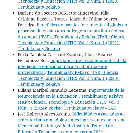
Tecnología y Educación UTIC: Vol. 2 Núm. 1 (2023):
Tembikuaaty Rekávo
Darlene do Socorro Del-Tetto Minervino, Júlia
Cristiane Bezerra Torres, Maria de Fátima Soares
Ferreira,
Beneficios do uso das ferramentas digitais no
processo do ensino aprendizagem do instituto federal
do amapá (IFAP)
,
Tembikuaaty Rekávo (TAR): Ciencia,
Tecnología y Educación UTIC: Vol. 1 Núm. 1 (2022):
Tembikuaaty Rekávo
Perla Carolina Casco de Escobar, Gloria Beatriz
Fernández Roa,
Importancia de los componentes de la
inteligencia emocional para la labor docente
universitaria
,
Tembikuaaty Rekávo (TAR): Ciencia,
Tecnología y Educación UTIC: Vol. 2 Núm. 1 (2023):
Tembikuaaty Rekávo
Liliana Maribel Samudio Ledesma,
Importancia de la
Neurociencia en la Educación
,
Tembikuaaty Rekávo
(TAR): Ciencia, Tecnología y Educación UTIC: Vol. 3
Núm. 1 (2024): Revista Tembikuaatyrekavo - TAR
José Roberto Alves Araújo,
Dificuldades associadas ao
sedentarismo em adolescentes ingressantes no ensino
técnico médio integrado do Instituto Federal de
Educação Tecnológica de Alagoas em 2024
,