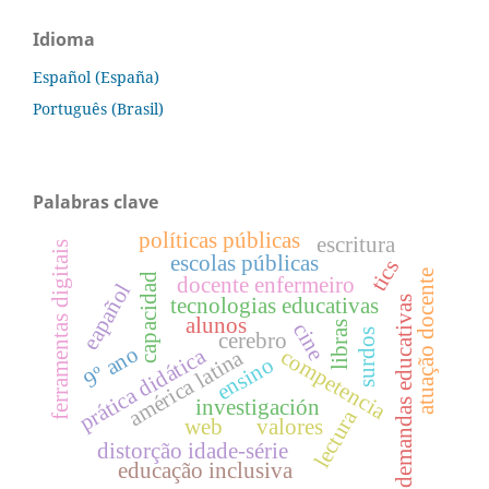
Idioma
Español (España)
Português (Brasil)
Palabras clave
políticas públicas
escritura
ferramentas digitais
escolas públicas
tics
atuação docente
capacidad
docente enfermeiro
eapañol
tecnologias educativas
demandas educativas
alunos
libras
cine
surdos
cerebro
9º ano
prática didática
competencia
américa latina
ensino
investigación
lectura
web
valores
distorção idade-série
educação inclusiva