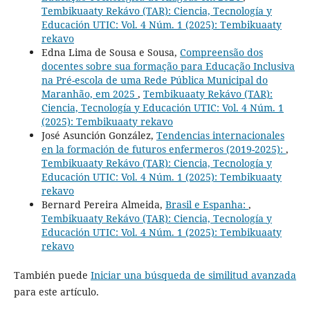
Tembikuaaty Rekávo (TAR): Ciencia, Tecnología y
Educación UTIC: Vol. 4 Núm. 1 (2025): Tembikuaaty
rekavo
Edna Lima de Sousa e Sousa,
Compreensão dos
docentes sobre sua formação para Educação Inclusiva
na Pré-escola de uma Rede Pública Municipal do
Maranhão, em 2025
,
Tembikuaaty Rekávo (TAR):
Ciencia, Tecnología y Educación UTIC: Vol. 4 Núm. 1
(2025): Tembikuaaty rekavo
José Asunción González,
Tendencias internacionales
en la formación de futuros enfermeros (2019-2025):
,
Tembikuaaty Rekávo (TAR): Ciencia, Tecnología y
Educación UTIC: Vol. 4 Núm. 1 (2025): Tembikuaaty
rekavo
Bernard Pereira Almeida,
Brasil e Espanha:
,
Tembikuaaty Rekávo (TAR): Ciencia, Tecnología y
Educación UTIC: Vol. 4 Núm. 1 (2025): Tembikuaaty
rekavo
También puede
Iniciar una búsqueda de similitud avanzada
para este artículo.