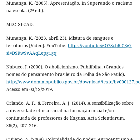
Munanga, K. (2005). Apresentação. In Superando o racismo
na escola. (2ª ed.).
MEC–SECAD.
Munanga, K. (2023, abril 23). Mistura de sangues e
territórios [Vídeo]. YouTube.
https://youtu.be/6O78cb6-C3g?
si=DSRwSvAAqLepg1gq
Nabuco, J. (2000). O abolicionismo. Publifolha. (Grandes
nomes do pensamento brasileiro da Folha de São Paulo).
http://www.dominiopublico.gov.br/download/texto/bv000127.p
Acesso em 03/12/2019.
Orlando, A. F., & Ferreira, A. J. (2014). A sensibilização sobre
a diversidade étnico-racial na formação inicial e/ou
continuada de professores de línguas. Acta Scientiarum,
36(2), 207–216.
Quijano, A. (2008). Colonialidade do poder, eurocentrismo e