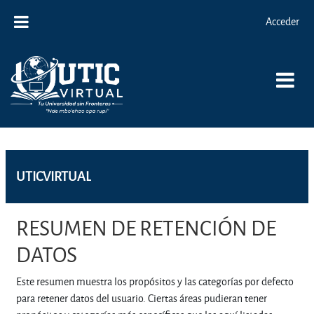
Salta al contenido principal
Acceder
UTICVIRTUAL
RESUMEN DE RETENCIÓN DE
DATOS
Este resumen muestra los propósitos y las categorías por defecto
para retener datos del usuario. Ciertas áreas pudieran tener